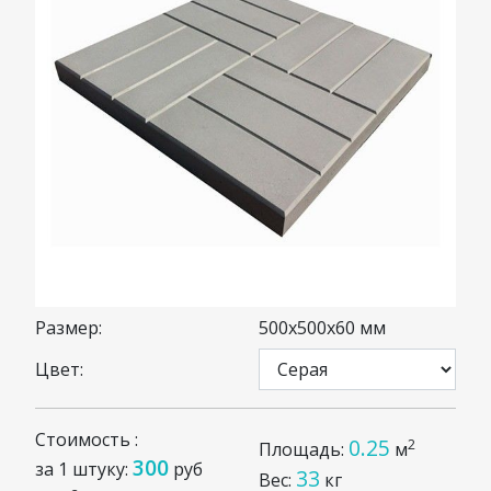
Размер:
500x500x60 мм
Цвет:
Стоимость :
0.25
2
Площадь:
м
300
за 1 штуку:
руб
33
Вес:
кг